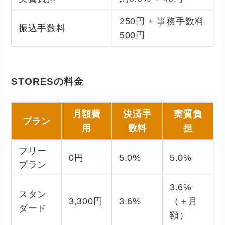
250円 + 事務手数料
振込手数料
500円
STORESの料金
月額費
決済手
実質負
プラン
用
数料
担
フリー
0円
5.0%
5.0%
プラン
3.6%
スタン
3,300円
3.6%
（＋月
ダード
額）