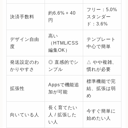
フリー：5.0%
約6.6% + 40
決済手数料
スタンダー
円
ド：3.6%
高い
デザイン自由
テンプレート
（HTML/CSS
度
中心で簡単
編集OK）
発送設定のわ
◎ 直感的でシ
△ やや複雑、
かりやすさ
ンプル
慣れが必要
標準機能で完
Appsで機能追
拡張性
結、拡張は弱
加が可能
め
長く育てたい
今すぐ簡単に
向いている人
人 / 拡張した
始めたい人
い人