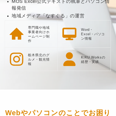
MOS Excel公式テキストの執筆とパソコン情
報発信
地域メディア「なすぐる」の運営
専門職や地域
Word・
事業者向けホ
Excel・パソコ
ームページ制
ン情報
作
栃木県北のグ
KIKU Worksの
ルメ・観光情
経歴・実績
報
Webやパソコンのことでお困り